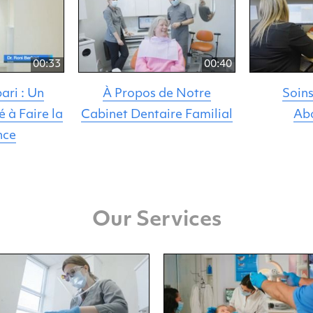
00:33
00:40
ari : Un
À Propos de Notre
Soins
 à Faire la
Cabinet Dentaire Familial
Ab
nce
Our Services