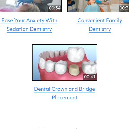
00:34
00:3
Ease Your Anxiety With
Convenient Family
Sedation Dentistry
Dentistry
00:41
Dental Crown and Bridge
Placement