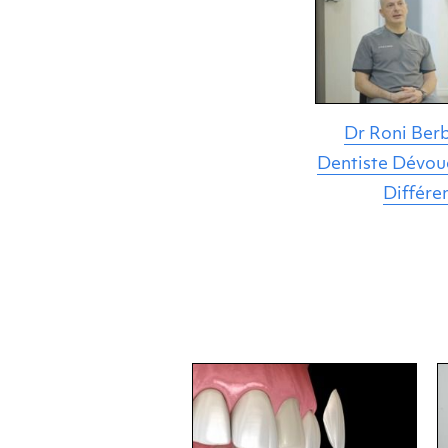
Dr Roni Berb
Dentiste Dévoué
Différe