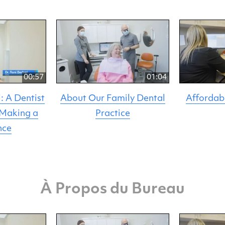
00:57
01:04
: A Dentist
About Our Family Dental
Affordab
 Making a
Practice
nce
À Propos du Bureau