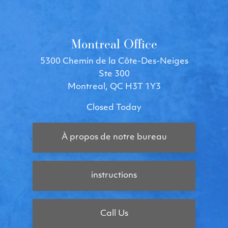
Montreal Office
5300 Chemin de la Côte-Des-Neiges
Ste 300
Montreal, QC H3T 1Y3
Closed Today
À propos de notre bureau
instructions
Call Us